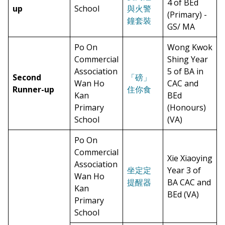
4 of BEd
up
School
與火警
(Primary) -
鐘套裝
GS/ MA
Po On
Wong Kwok
Commercial
Shing Year
Association
5 of BA in
Second
「磅」
Wan Ho
CAC and
Runner-up
住你食
Kan
BEd
Primary
(Honours)
School
(VA)
Po On
Commercial
Xie Xiaoying
Association
坐定定
Year 3 of
Wan Ho
提醒器
BA CAC and
Kan
BEd (VA)
Primary
School