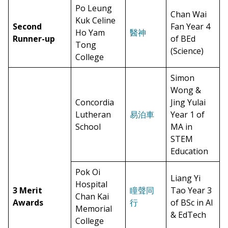
Po Leung
Chan Wai
Kuk Celine
Second
Fan Year 4
Ho Yam
醫神
Runner-up
of BEd
Tong
(Science)
College
Simon
Wong &
Concordia
Jing Yulai
Lutheran
易泊車
Year 1 of
School
MA in
STEM
Education
Pok Oi
Liang Yi
Hospital
3 Merit
瞳聲同
Tao Year 3
Chan Kai
Awards
行
of BSc in AI
Memorial
& EdTech
College