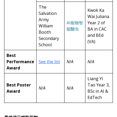
The
Kwok Ka
Salvation
Wai Juliana
Army
AI寵物智
Year 2 of
William
能醫生
BA in CAC
Booth
and BEd
Secondary
(VA)
School
Best
Performance
See the list
N/A
N/A
Award
Liang Yi
Best Poster
Tao Year 3,
N/A
N/A
Award
BSc in AI &
EdTech