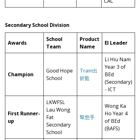
CAC
Secondary School Division
School
Product
Awards
EI Leader
Team
Name
Li Hiu Nam
Year 3 of
Good Hope
Train出
Champion
BEd
School
於藍
(Secondary)
- ICT
LKWFSL
Wong Ka
Lau Wong
First Runner-
Ho Year 4
Fat
幫您手
up
of BEd
Secondary
(BAFS)
School