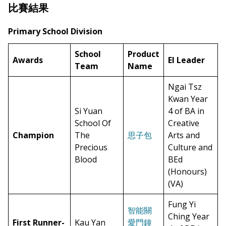
比賽結果
Primary School Division
School
Product
Awards
EI Leader
Team
Name
Ngai Tsz
Kwan Year
Si Yuan
4 of BA in
School Of
Creative
Champion
The
思子包
Arts and
Precious
Culture and
Blood
BEd
(Honours)
(VA)
Fung Yi
智能關
Ching Year
First Runner-
Kau Yan
愛門鐘