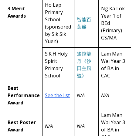
Ho Lap
3 Merit
Ng Ka Lok
Primary
Awards
Year 1 of
School
智能百
BEd
(sponsored
葉簾
(Primary) –
by Sik Sik
GS/MA
Yuen)
S.K.H Holy
遙控龍
Lam Man
Spirit
舟《沙
Wai Year 3
Primary
田主風
of BA in
School
號》
CAC
Best
Performance
See the list
N/A
N/A
Award
Lam Man
Best Poster
Wai Year 3
N/A
N/A
Award
of BA in